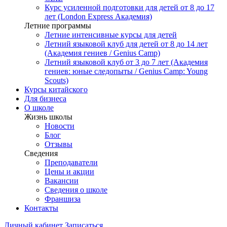
Курс усиленной подготовки для детей от 8 до 17
лет (London Express Академия)
Летние программы
Летние интенсивные курсы для детей
Летний языковой клуб для детей от 8 до 14 лет
(Академия гениев / Genius Camp)
Летний языковой клуб от 3 до 7 лет (Академия
гениев: юные следопыты / Genius Camp: Young
Scouts)
Курсы китайского
Для бизнеса
О школе
Жизнь школы
Новости
Блог
Отзывы
Сведения
Преподаватели
Цены и акции
Вакансии
Сведения о школе
Франшиза
Контакты
Личный кабинет
Записаться