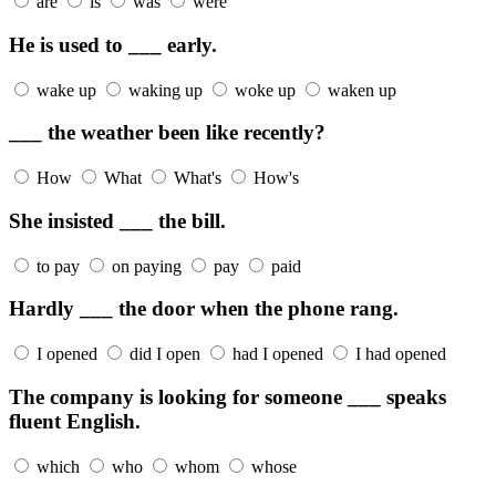
are
is
was
were
He is used to ___ early.
wake up
waking up
woke up
waken up
___ the weather been like recently?
How
What
What's
How's
She insisted ___ the bill.
to pay
on paying
pay
paid
Hardly ___ the door when the phone rang.
I opened
did I open
had I opened
I had opened
The company is looking for someone ___ speaks
fluent English.
which
who
whom
whose