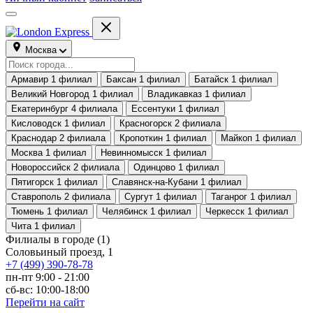
Москва
Армавир
1 филиал
Баксан
1 филиал
Батайск
1 филиал
Великий Новгород
1 филиал
Владикавказ
1 филиал
Екатеринбург
4 филиала
Ессентуки
1 филиал
Кисловодск
1 филиал
Красногорск
2 филиала
Краснодар
2 филиала
Кропоткин
1 филиал
Майкоп
1 филиал
Москва
1 филиал
Невинномысск
1 филиал
Новороссийск
2 филиала
Одинцово
1 филиал
Пятигорск
1 филиал
Славянск-на-Кубани
1 филиал
Ставрополь
2 филиала
Сургут
1 филиал
Таганрог
1 филиал
Тюмень
1 филиал
Челябинск
1 филиал
Черкесск
1 филиал
Чита
1 филиал
Филиалы в городе
(1)
Соловьиный проезд, 1
+7 (499) 390-78-78
пн-пт 9:00 - 21:00
сб-вс: 10:00-18:00
Перейти на сайт