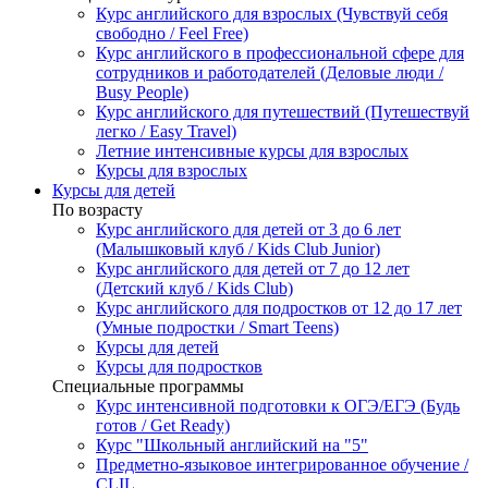
Курс английского для взрослых (Чувствуй себя
свободно / Feel Free)
Курс английского в профессиональной сфере для
сотрудников и работодателей (Деловые люди /
Busy People)
Курс английского для путешествий (Путешествуй
легко / Easy Travel)
Летние интенсивные курсы для взрослых
Курсы для взрослых
Курсы для детей
По возрасту
Курс английского для детей от 3 до 6 лет
(Малышковый клуб / Kids Club Junior)
Курс английского для детей от 7 до 12 лет
(Детский клуб / Kids Club)
Курс английского для подростков от 12 до 17 лет
(Умные подростки / Smart Teens)
Курсы для детей
Курсы для подростков
Специальные программы
Курс интенсивной подготовки к ОГЭ/ЕГЭ (Будь
готов / Get Ready)
Курс "Школьный английский на "5"
Предметно-языковое интегрированное обучение /
CLIL