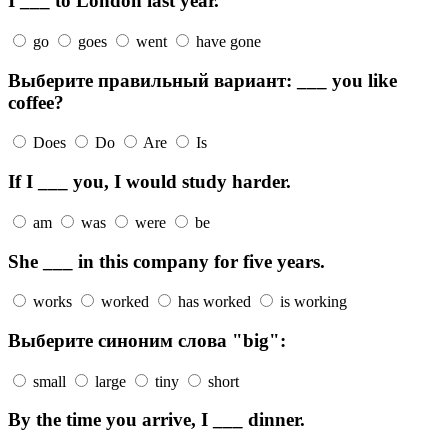
I ___ to London last year.
go
goes
went
have gone
Выберите правильный вариант: ___ you like
coffee?
Does
Do
Are
Is
If I ___ you, I would study harder.
am
was
were
be
She ___ in this company for five years.
works
worked
has worked
is working
Выберите синоним слова "big":
small
large
tiny
short
By the time you arrive, I ___ dinner.