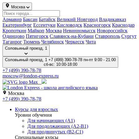
Москва
Армавир
Баксан
Батайск
Великий Новгород
Владикавказ
Екатеринбург
Ессентуки
Кисловодск
Красногорск
Краснодар
Кропоткин
Майкоп
Москва
Невинномысск
Новороссийск
Одинцово
Пятигорск
Славянск-на-Кубани
Ставрополь
Сургут
Таганрог
Тюмень
Челябинск
Черкесск
Чита
Соловьиный проезд, 1
Соловьиный проезд, 1
+7 (499) 390-78-78
пн-пт 9:00 - 21:00
сб-вс: 10:00-18:00
+7 (499) 390-78-78
moscow@london-express.ru
Москва
+7 (499) 390-78-78
Курсы для взрослых
Уровни обучения
Для начинающих (A1)
Для продолжающих (A2-B1)
Для продвинутых (B2-C1)
Специальные курсы