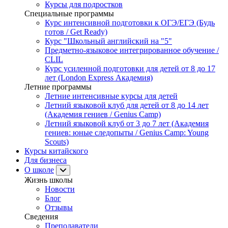
Курсы для подростков
Специальные программы
Курс интенсивной подготовки к ОГЭ/ЕГЭ (Будь
готов / Get Ready)
Курс "Школьный английский на "5"
Предметно-языковое интегрированное обучение /
CLIL
Курс усиленной подготовки для детей от 8 до 17
лет (London Express Академия)
Летние программы
Летние интенсивные курсы для детей
Летний языковой клуб для детей от 8 до 14 лет
(Академия гениев / Genius Camp)
Летний языковой клуб от 3 до 7 лет (Академия
гениев: юные следопыты / Genius Camp: Young
Scouts)
Курсы китайского
Для бизнеса
О школе
Жизнь школы
Новости
Блог
Отзывы
Сведения
Преподаватели